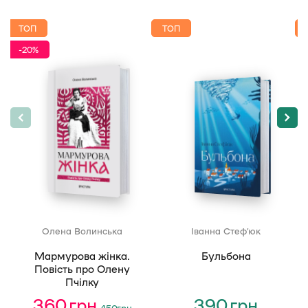
ТОП
ТОП
-20%
Олена Волинська
Іванна Стеф’юк
Мармурова жінка.
Бульбона
Повість про Олену
Пчілку
360
грн
Оригінальна
Поточна
390
грн
450
грн