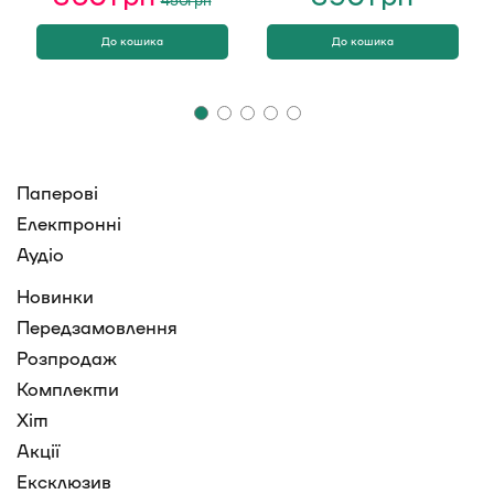
ціна:
ціна:
450 грн.
360 грн.
До кошика
До кошика
Паперові
Електронні
Аудіо
Новинки
Передзамовлення
Розпродаж
Комплекти
Хіт
Акції
Ексклюзив