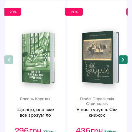
-20%
-20%
Василь Карп'юк
Люба-Параскевія
Стринадюк
Ще літо, але вже
У нас, гуцулів. Сім
все зрозуміло
книжок
296
грн
Оригінальна
Поточна
436
грн
Оригінал
Поточна
370
грн
545
грн