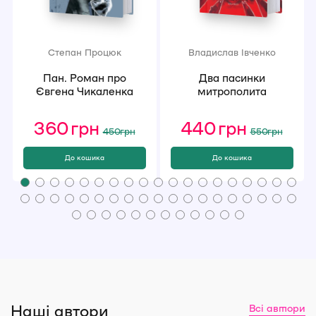
Степан Процюк
Владислав Івченко
Пан. Роман про
Два пасинки
Євгена Чикаленка
митрополита
360
грн
Оригінальна
Поточна
440
грн
Оригінал
Поточна
450
грн
550
грн
ціна:
ціна:
ціна:
ціна:
450 грн.
360 грн.
550 грн.
440 грн.
До кошика
До кошика
Наші автори
Всі автори