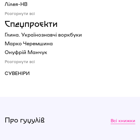
Лілея-НВ
Розгорнути всі
Спецпроєкти
Глина. Українознавчі воркбуки
Марко Черемшина
Онуфрій Манчук
Розгорнути всі
СУВЕНІРИ
Про гуцулів
Всі книжки