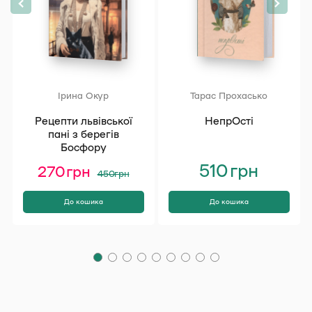
Ірина Окур
Тарас Прохасько
Рецепти львівської
НепрОсті
пані з берегів
Босфору
Оригінальна
Поточна
510
грн
270
грн
450
грн
ціна:
ціна:
450 грн.
270 грн.
До кошика
До кошика