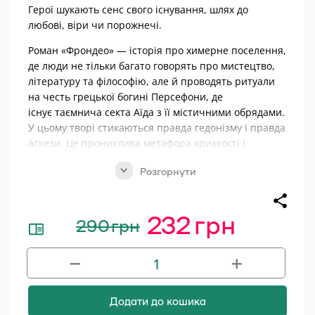
Герої шукають сенс свого існування, шлях до
любові, віри чи порожнечі.
Роман «Фрондео» — історія про химерне поселення,
де люди не тільки багато говорять про мистецтво,
літературу та філософію, але й проводять ритуали
на честь грецької богині Персефони, де
існує таємнича секта Аїда з її містичними обрядами.
У цьому творі стикаються правда гедонізму і правда
аскези. Це прониклива метафора крихкості і
руйнації любові. Це твір про те, як легко в
Розгорнути
сучасному світі загубити самого себе.
232
грн
290
грн
Оповідання Романа Черковського
Оригінальна
Поточна
щасливо сполучають майже
ціна:
ціна:
непоєднувані риси: психологізм,
−
+
Лабіринти
експресію, драматизм із читабельністю
290 грн.
232 грн.
та несподіваними сюжетними колізіями.
кількість
Додати до кошика
Степан Процюк