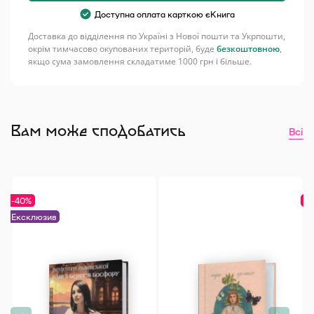
Доступна оплата карткою єКнига
Доставка до відділення по Україні з Нової пошти та Укрпошти,
Герої Черковського полюбляють
окрім тимчасово окупованих територій, буде
безкоштовною
,
якщо сума замовлення складатиме 1000 грн і більше.
мистецтво, літературу, філософію, гумор,
вино і жінок. А нам залишається
полюбити його роман про дивне
поселення Фрондео з його трохи
нездоровим культом античних богів і
Вам може сподобатись
Всі
загадковими сектантськими ритуалами.
Ольга Деркачова
Термін комплектування замовлення 2-7 днів.
-40%
-4
Ексклюзив