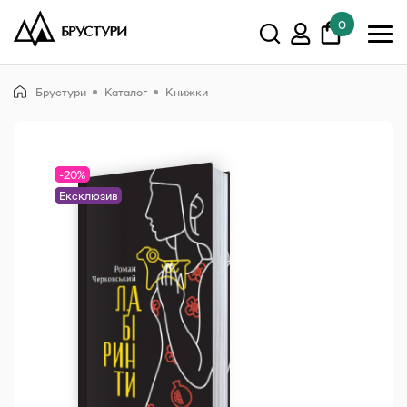
0
У кошику немає товарів.
Брустури
Каталог
Книжки
Показати всі
-20%
Ексклюзив