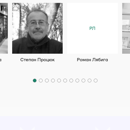
РЛ
а
Степан Процюк
Роман Лябига