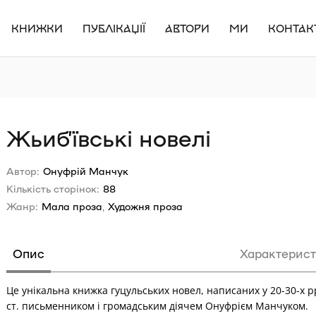
КНИЖКИ
ПУБЛІКАЦІЇ
АВТОРИ
МИ
КОНТАК
Жьиб’ївські новелі
Автор:
Онуфрій Манчук
Кількість сторінок:
88
Жанр:
Мала проза
,
Художня проза
Опис
Характерис
Це унікальна книжка гуцульських новел, написаних у 20-30-х р
ст. письменником і громадським діячем Онуфрієм Манчуком.