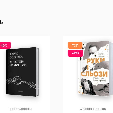
Термін комплектування 2-7 днів.
ь
-40%
ТОП
-40%
Тарас Соловка
Степан Процюк