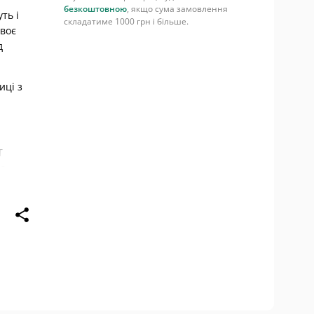
безкоштовною
, якщо сума замовлення
ть і
складатиме 1000 грн і більше.
своє
д
иці з
Т
ою
 ми
йчук з
о», а