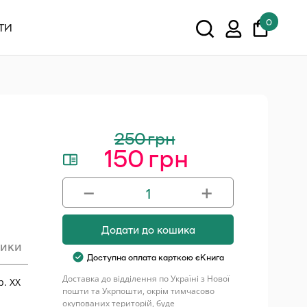
0
ТИ
У кошику немає товарів.
Показати всі
250
грн
150
грн
Оригінальна
Поточна
ціна:
ціна:
−
+
250 грн.
150 грн.
Жьиб’ївські
новелі
Додати до кошика
кількість
тики
Доступна оплата карткою єКнига
Доставка до відділення по Україні з Нової
р. ХХ
пошти та Укрпошти, окрім тимчасово
окупованих територій, буде