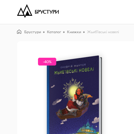
Брустури
Каталог
Книжки
Жьиб’ївські новелі
-40%