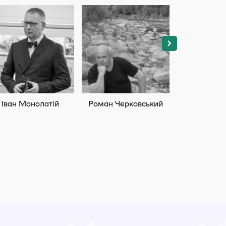
М
Іван Монолатій
Роман Черковський
Марина 