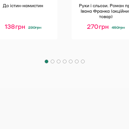
До істин-намистин
Руки і сльози. Роман п
Івана Франка (акційни
товар)
Оригінальна
Поточна
Оригі
Поточ
138
грн
270
грн
230
грн
450
грн
ціна:
ціна:
ціна:
ціна:
230 грн.
138 грн.
450 гр
270 гр