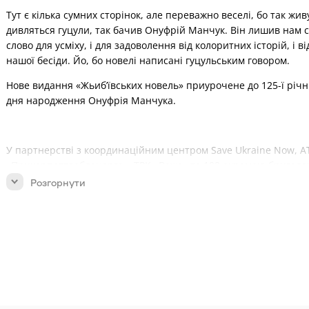
Тут є кілька сумних сторінок, але переважно веселі, бо так живу
дивляться гуцули, так бачив Онуфрій Манчук. Він лишив нам 
слово для усміху, і для задоволення від колоритних історій, і ві
нашої бесіди. Йо, бо новелі написані гуцульським говором.
Нове видання «Жьиб’ївських новель» приурочене до 125-ї річн
дня народження Онуфрія Манчука.
У партнерстві з координаційним центром Save Ukraine Now, А
«Прикарпаттяобленерго», ТРК «Вежа» та 102 окремою бригад
територіальної оборони імені полковника Дмитра Вітовського,
Розгорнути
створили аудіокнигу
«Жьиб’ївскі новелі»
. Наратор — Василь Бо
позивним «Манчук», нащадок Онуфрія Манчука, який до
повномасштабної війни працював у АТ «Прикарпаттяобленерг
нині служить у 102 бригаді ТРО.
Передмову до нового видання можна прочитати
тут
.