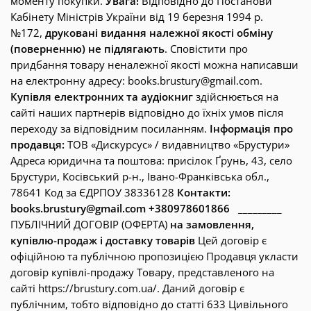
моменту покупки.
Увага!
Відповідно до Постанови
Кабінету Міністрів України від 19 березня 1994 р.
№172,
друковані видання належної якості обміну
(поверненню) не підлягають
. Сповістити про
придбання товару неналежної якості можна написавши
на електронну адресу: books.brustury@gmail.com.
Купівля електронних та аудіокниг
здійснюється на
сайті наших партнерів відповідно до їхніх умов після
переходу за відповідним посиланням.
Інформація про
продавця:
ТОВ «Дискурсус» / видавництво «Брустури»
Адреса юридична та поштова: присілок Ґрунь, 43, село
Брустури, Косівський р-н., Івано-Франківська обл.,
78641 Код за ЄДРПОУ 38336128
Контакти:
books.brustury@gmail.com +380978601866
_________
ПУБЛІЧНИЙ ДОГОВІР (ОФЕРТА)
на замовлення,
купівлю-продаж і доставку товарів
Цей договір є
офіційною та публічною пропозицією Продавця укласти
договір купівлі-продажу Товару, представленого на
сайті https://brustury.com.ua/. Даний договір є
публічним, тобто відповідно до статті 633 Цивільного