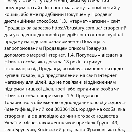
Послуга – об’єкт угоди сторін, який був обраний
покупцем на сайті Інтернет-магазину та поміщений у
кошик, або вже придбаний Покупцем у Продавця
дистанційним способом. 1.3. Інтернет-магазин – сайт
Продавця за адресою https://brustury.com.ua/ створений
для укладення договорів роздрібної та оптової купівлі-
продажу на підставі ознайомлення Покупця із
запропонованим Продавцем описом Товару за
допомогою мережі Інтернет. 1.4. Покупець – дієздатна
фізична особа, яка досягла 18 років, отримує
інформацію від Продавця, розміщує замовлення щодо
купівлі товару, що представлений на сайті Інтернет-
магазину для цілей, що не пов’язані зі здійсненням
підприємницької діяльності, або юридична особа чи
фізична особа-підприємець. 1.5. Продавець –
Товариство з обмеженою відповідальністю «Дискурсус»
(ідентифікаційний код 38336128), юридична особа, яка
створена і діє відповідно до чинного законодавства
України, місцезнаходження якої: присілок Ґрунь, 43,
село Брустури, Косівський р-н., Івано-Франківська обл.,