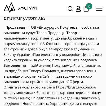
Брустури
Публічна оферта
0
Публічна оферта Інтернет-магазину
brustury.com.ua
У кошику немає товарів.
Продавець
– ТОВ «Дискурсус».
Покупець
– особа, яка
Показати всі
замовляє чи купує Товар Продавця.
Товар
—
найменування асортименту, що відображені на сайті
https://brustury.com.ua/.
Оферта
— пропозиція укласти
електронний договір купівлі-продажу в тлумаченні
Закону України «Про електронну комерцію» Цивільного
кодексу України на умовах, встановлених Продавцем.
Замовлення
— здійснення Покупцем дій, спрямованих
на придбання Товару Продавця, шляхом заповнення
відповідної форми на Сайті, підтвердження такого
замовлення та прийняття умов даної Оферти.
Оплата
замовленого на сайті https://brustury.com.ua/
товару можлива: • банківською карткою через платіжну
систему LiqPay; • післяплатою / накладеним платежем у
відділенні Нової пошти та Укрпошти, де ви сплачуєте