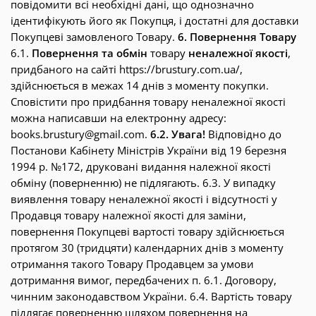
повідомити всі необхідні дані, що однозначно
ідентифікують його як Покупця, і достатні для доставки
Покупцеві замовленого Товару.
6. Повернення Товару
6.1.
Повернення та обмін
товару
неналежної якості
,
придбаного на сайті https://brustury.com.ua/,
здійснюється в межах 14 днів з моменту покупки.
Сповістити про придбання товару неналежної якості
можна написавши на електронну адресу:
books.brustury@gmail.com.
6.2. Увага!
Відповідно до
Постанови Кабінету Міністрів України від 19 березня
1994 р. №172, друковані видання належної якості
обміну (поверненню) не підлягають. 6.3. У випадку
виявлення товару неналежної якості і відсутності у
Продавця товару належної якості для заміни,
повернення Покупцеві вартості товару здійснюється
протягом 30 (тридцяти) календарних днів з моменту
отримання такого Товару Продавцем за умови
дотримання вимог, передбачених п. 6.1. Договору,
чинним законодавством України. 6.4. Вартість товару
підлягає поверненню шляхом повернення на