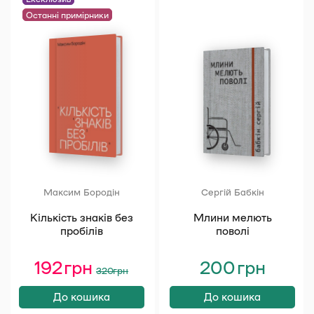
Марко Черемшина
Останні примірники
Онуфрій Манчук
Розгорнути всі
Максим Бородін
Сергій Бабкін
Кількість знаків без
Млини мелють
пробілів
поволі
192
грн
Оригінальна
Поточна
200
грн
320
грн
ціна:
ціна:
320 грн.
192 грн.
До кошика
До кошика