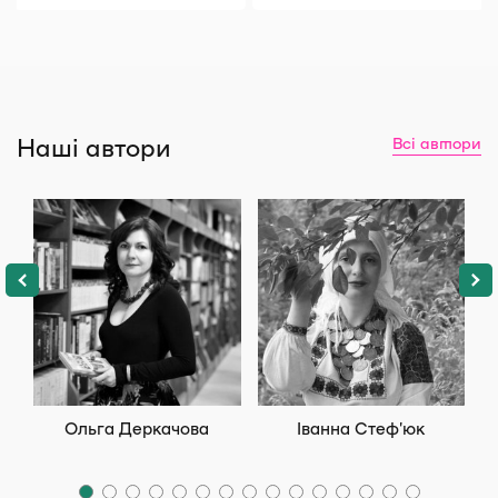
Наші автори
Всі автори
Ольга Деркачова
Іванна Стеф’юк