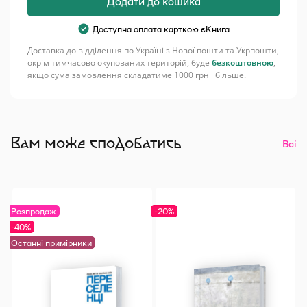
Додати до кошика
поволі
кількість
100% коштів з продажу цієї книжки на нашому сайті,
Доступна оплата карткою єКнига
передамо на підтримку наших захисників.
Доставка до відділення по Україні з Нової пошти та Укрпошти,
окрім тимчасово окупованих територій, буде
безкоштовною
,
якщо сума замовлення складатиме 1000 грн і більше.
Увага! Розпродаж останніх примірників. На
книжках можуть бути цінники з книгарень чи
незначні пошкодження.
Вам може сподобатись
Термін комплектування замовлення 2-7 днів.
Всі
Розпродаж
-20%
-40%
Останні примірники