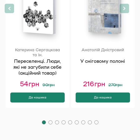
Катерина Сергацкова
Анатолій Дністровий
та ін.
Переселенці. Люди,
У сніговому полоні
які не загубили себе
(акційний товар)
Оригінальна
Поточна
Оригінал
Поточна
54
грн
216
грн
90
грн
270
грн
ціна:
ціна:
ціна:
ціна:
90 грн.
54 грн.
270 грн.
216 грн.
До кошика
До кошика