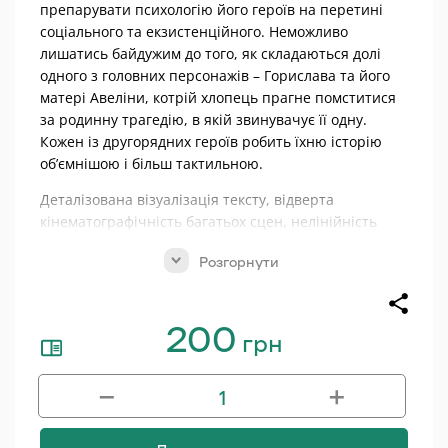
препарувати психологію його героїв на перетині
соціального та екзистенційного. Неможливо
лишатись байдужим до того, як складаються долі
одного з головних персонажів – Горислава та його
матері Авеліни, котрій хлопець прагне помститися
за родинну трагедію, в якій звинувачує її одну.
Кожен із другорядних героїв робить їхню історію
об’ємнішою і більш тактильною.
Деталізована візуалізація тексту, відверта
кінематографічність багатьох сцен, нелінійність
сюжету – сприяють ще більшому оживленню героїв
Розгорнути
повісті. Натуралістичні описи поєднуються з
ліричними відступами, а також сюрреалістичними,
наближеними до притчових вкрапленнями.
200
грн
І насамкінець влучне розгортання внутрішніх
монологів героїв – це те, що надає книжці «Млини
−
+
мелють поволі» тієї тяглості і напруженості, що не
Млини
дають відірватись від читання.
мелють
Микола Антощак