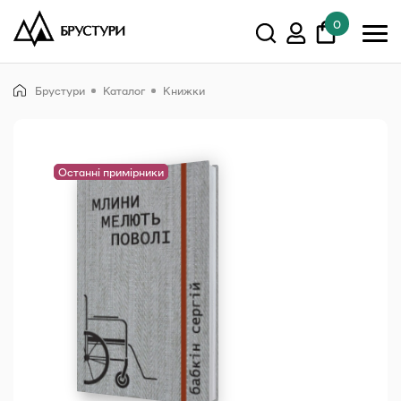
0
У кошику немає товарів.
Брустури
Каталог
Книжки
Показати всі
Останні примірники