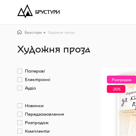
Брустури
Художня проза
Художня проза
Паперові
Електронні
Розпродаж
Аудіо
-20%
Новинки
Передзамовлення
Розпродаж
Комплекти