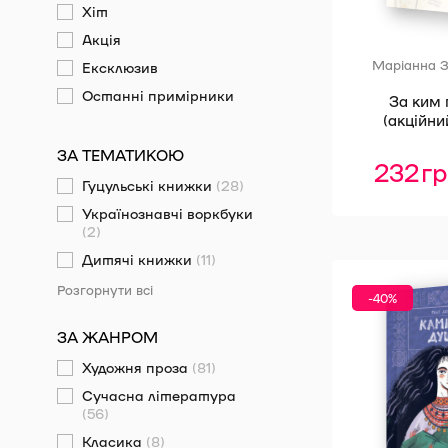
Хіт
Акція
Маріанна 
Ексклюзив
Останні примірники
За ким
(акційни
ЗА ТЕМАТИКОЮ
232
г
Гуцульські книжки
(28)
Українознавчі воркбуки
(2)
Дитячі книжки
(11)
Розгорнути всі
-40%
ЗА ЖАНРОМ
Художня проза
(81)
Сучасна література
(56)
Класика
(8)