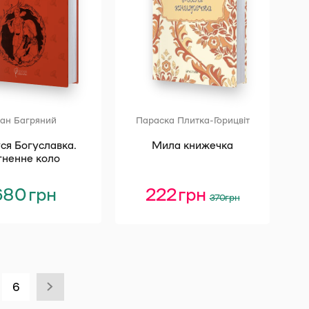
ван Багряний
Параска Плитка-Горицвіт
ся Богуславка.
Мила книжечка
гненне коло
680
грн
222
грн
Оригінальна
Поточна
370
грн
ціна:
ціна:
370 грн.
222 грн.
6