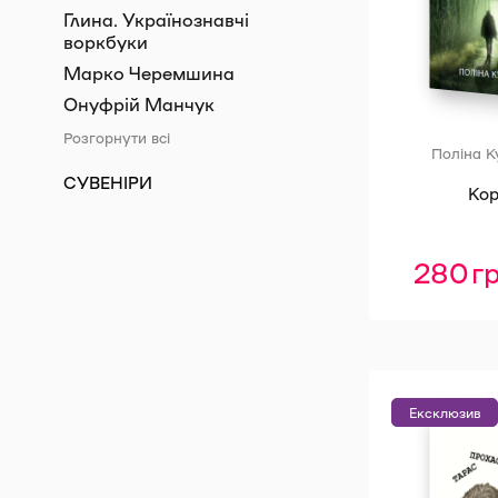
Глина. Українознавчі
воркбуки
Марко Черемшина
Онуфрій Манчук
Розгорнути всі
Поліна К
СУВЕНІРИ
Ко
280
г
Ексклюзив