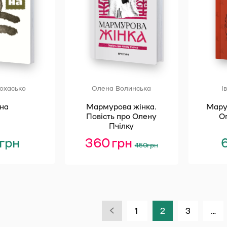
охасько
Олена Волинська
І
на
Мармурова жінка.
Мару
Повість про Олену
О
Пчілку
0
грн
360
грн
Оригінальна
Поточна
450
грн
ціна:
ціна:
450 грн.
360 грн.
1
2
3
…