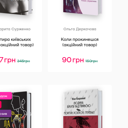
арита Сурженко
Ольга Деркачова
тира київських
Коли прокинешся
 (акційний товар)
(акційний товар)
07
грн
Оригінальна
Поточна
90
грн
Оригінальна
Поточна
345
грн
150
грн
ціна:
ціна:
ціна:
ціна:
345 грн.
207 грн.
150 грн.
90 грн.
одаж
юзив