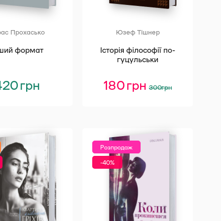
рас Прохасько
Юзеф Тішнер
нший формат
Історія філософії по-
гуцульськи
420
грн
180
грн
Оригінальна
Поточна
300
грн
ціна:
ціна:
300 грн.
180 грн.
Розпродаж
-40%