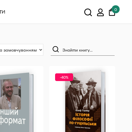
0
ТИ
У кошику немає товарів.
Показати всі
-40%