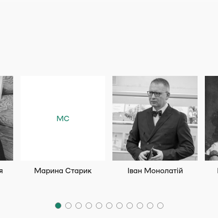
МС
я
Марина Старик
Іван Монолатій