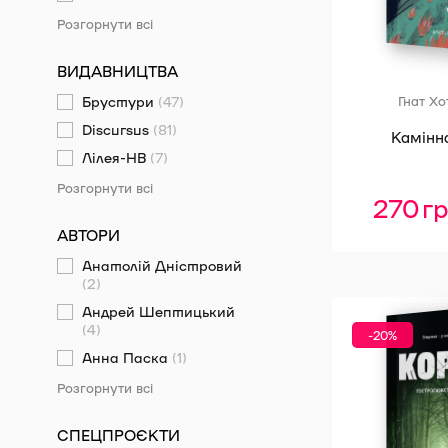
Розгорнути всі
ВИДАВНИЦТВА
Брустури
(47)
Гнат Хо
Discursus
(81)
Камінн
Лілея-НВ
(7)
Розгорнути всі
270
г
АВТОРИ
Анатолій Дністровий
(2)
Андрей Шептицький
(4)
-20%
Анна Паска
(1)
Розгорнути всі
СПЕЦПРОЄКТИ