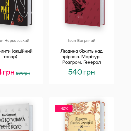
ан Черковський
Іван Багряний
инти (акційний
Людина біжить над
товар)
прірвою. Морітурі.
Розгром. Генерал
4
грн
Оригінальна
Поточна
540
грн
290
грн
ціна:
ціна:
290 грн.
174 грн.
-40%