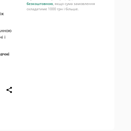
безкоштовною
, якщо сума замовлення
складатиме 1000 грн і більше.
іж
 Анною
і і
начні