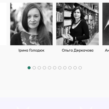
Ірина Голодюк
Ольга Деркачова
А