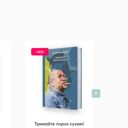
Всі
-40%
Розп
-40%
Тримайте порох сухим!
Т