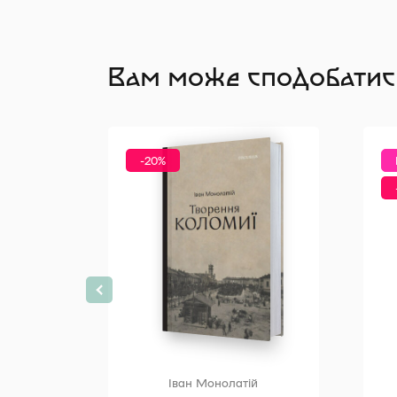
Вам може сподобатис
-20%
Іван Монолатій