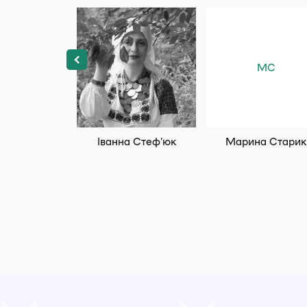
МС
Іванна Стеф’юк
Марина Старик