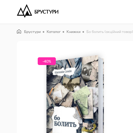
Брустури
Каталог
Книжки
Бо болить (акційний товар)
-40%