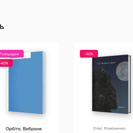
ь
Розпродаж
-40%
-40%
Орбіта. Вибране
Олег Романенко