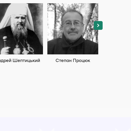
ндрей Шептицький
Степан Процюк
Петро Ше
Дони