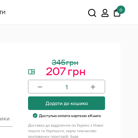
0
ТИ
У кошику немає товарів.
Показати всі
345
грн
207
грн
Оригінальна
Поточна
ціна:
ціна:
−
+
345 грн.
207 грн.
Бо
болить
Додати до кошика
(акційний
товар)
Доступна оплата карткою єКнига
тики
кількість
Доставка до відділення по Україні з Нової
пошти та Укрпошти, окрім тимчасово
окупованих територій, буде