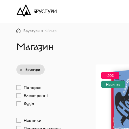
Брустури
Фільтр
Магазин
Брустури
-20%
Новинка
Паперові
Електронні
Аудіо
Новинки
Передзамовлення