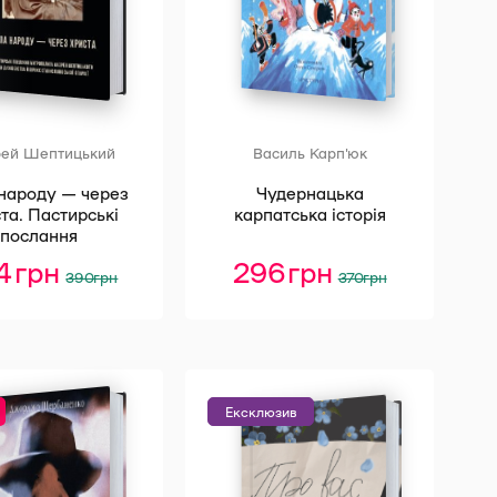
ей Шептицький
Василь Карп'юк
народу — через
Чудернацька
та. Пастирські
карпатська історія
послання
34
грн
Оригінальна
Поточна
296
грн
Оригінальна
Поточна
390
грн
370
грн
ціна:
ціна:
ціна:
ціна:
390 грн.
234 грн.
370 грн.
296 грн.
Ексклюзив