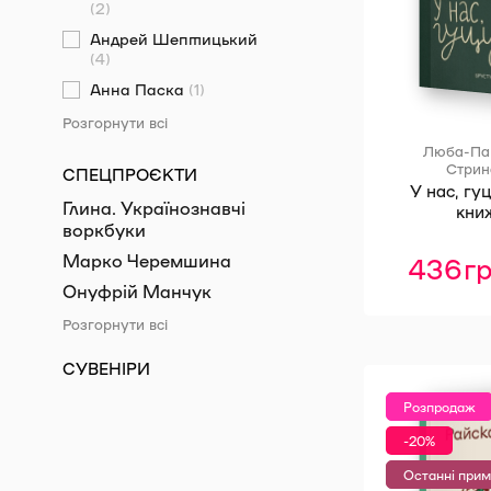
(2)
Андрей Шептицький
(4)
Анна Паска
(1)
Розгорнути всі
Люба-Пар
Стрин
СПЕЦПРОЄКТИ
У нас, гуц
Глина. Українознавчі
кни
воркбуки
Марко Черемшина
436
г
Онуфрій Манчук
Розгорнути всі
СУВЕНІРИ
Розпродаж
-20%
Останні прим