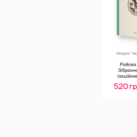
Марко Ч
Райска 
Зібрання
(акційни
520
г