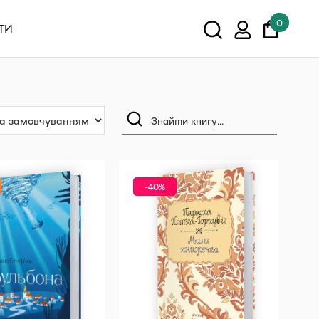
0
ТИ
У кошику немає товарів.
Показати всі
-40%