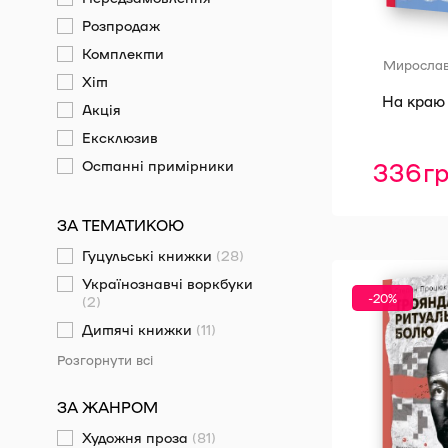
Розпродаж
Комплекти
Мирослав
Хіт
На краю
Акція
Ексклюзив
336
г
Останні примірники
ЗА ТЕМАТИКОЮ
Гуцульські книжки
(28)
Українознавчі воркбуки
-20%
(2)
Дитячі книжки
(11)
Розгорнути всі
ЗА ЖАНРОМ
Художня проза
(81)