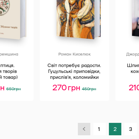
еремшина
Роман Киселюк
Джор
птиця.
Світ потребує радости.
Шпиг
 творів
Гуцульські приповідки,
кох
й товар)
прислів’я, коломийки
рн
Оригінальна
Поточна
270
грн
Оригінальна
Поточна
2
650
грн
450
грн
ціна:
ціна:
ціна:
ціна:
650 грн.
520 грн.
450 грн.
270 грн.
1
2
3