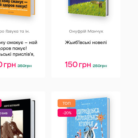
ро Гавука та ін.
Онуфрій Манчук
му смакує – най
Жьиб’ївські новелі
оров пакує!
ьські прислів’я,
казки, влучні
10
грн
Оригінальна
Поточна
150
грн
Оригінальна
Поточна
вислови
350
грн
250
грн
ціна:
ціна:
ціна:
ціна:
350 грн.
210 грн.
250 грн.
150 грн.
ТОП
юзив
-20%