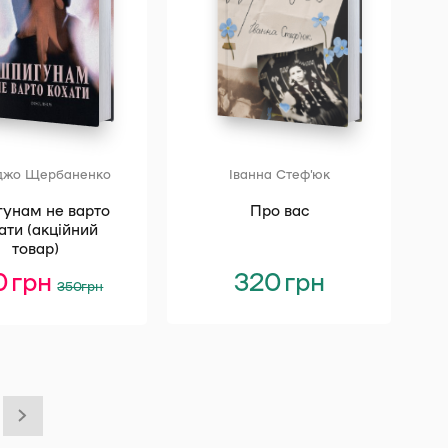
джо Щербаненко
Іванна Стеф’юк
унам не варто
Про вас
ати (акційний
товар)
10
грн
Оригінальна
Поточна
320
грн
350
грн
ціна:
ціна:
350 грн.
210 грн.