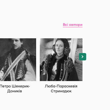
Всі автори
Петро Шекерик-
Люба-Параскевія
Іванна С
Доників
Стринадюк