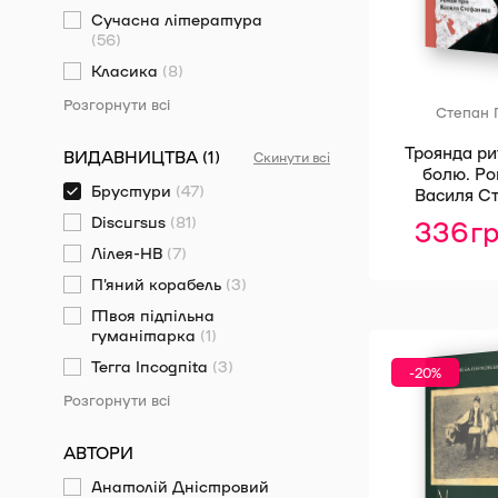
Сучасна література
(56)
Класика
(8)
Розгорнути всі
Степан 
Троянда р
ВИДАВНИЦТВА (1)
Скинути всі
болю. Р
Брустури
(47)
Василя С
Discursus
(81)
336
г
Лілея-НВ
(7)
П'яний корабель
(3)
Твоя підпільна
гуманітарка
(1)
Terra Incognita
(3)
-20%
Розгорнути всі
АВТОРИ
Анатолій Дністровий