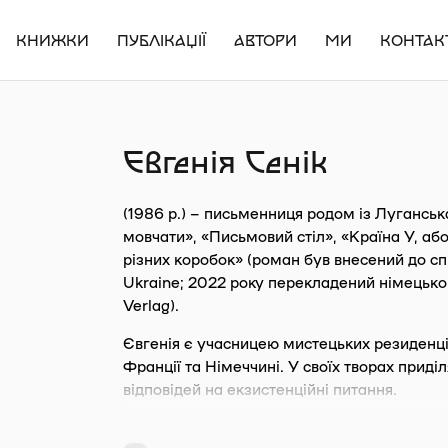
КНИЖКИ
ПУБЛІКАЦІЇ
АВТОРИ
МИ
КОНТАК
Євгенія Сенік
(1986 р.) – письменниця родом із Лугансь
мовчати», «Письмовий стіл», «Країна У, або 
різних коробок» (роман був внесений до с
Ukraine; 2022 року перекладений німецько
Verlag).
Євгенія є учасницею мистецьких резиденцій
Франції та Німеччині. У своїх творах прид
відповідей на екзистенційні питання.
Новий документальний роман авторки «Бо б