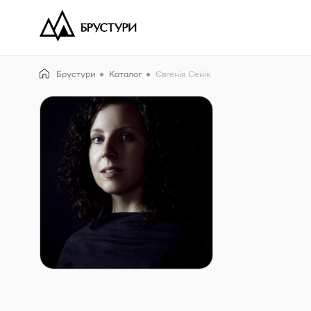
Брустури
Каталог
Євгенія Сенік