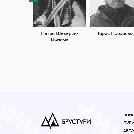
Петро Шекерик-
Тарас Прохаськ
Доників
КНИ
ПУБЛ
АВТ