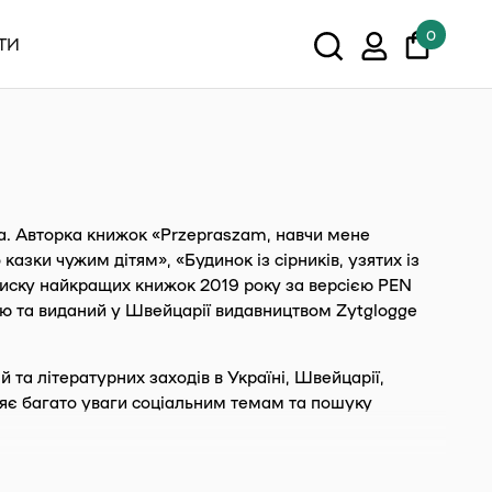
0
ТИ
У кошику немає товарів.
Показати всі
ка. Авторка книжок «Przepraszam, навчи мене
казки чужим дітям», «Будинок із сірників, узятих із
писку найкращих книжок 2019 року за версією PEN
ю та виданий у Швейцарії видавництвом Zytglogge
 та літературних заходів в Україні, Швейцарії,
іляє багато уваги соціальним темам та пошуку
олить» є результатом десятирічної роботи. Він