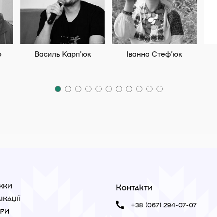
о
Василь Карп'юк
Іванна Стеф’юк
Контакти
ЖКИ
ІКАЦІЇ
+38 (067) 294-07-07
ОРИ