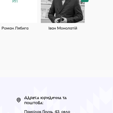
РЛ
Роман Лябига
Іван Монолатій
Люба-Пар
Стрин
Адреса юридична та
поштова:
Присілок Ґрунь, 43, село