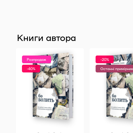
Книги автора
Розпродаж
-20%
-40%
Останні примірни