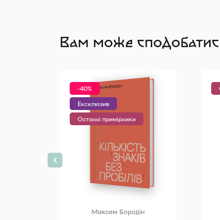
Вам може сподобатис
-40%
Ексклюзив
Останні примірники
Максим Бородін