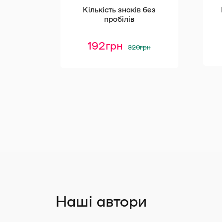
Кількість знаків без
пробілів
Оригінальна
Поточна
192
грн
320
грн
ціна:
ціна:
320 грн.
192 грн.
Наші автори