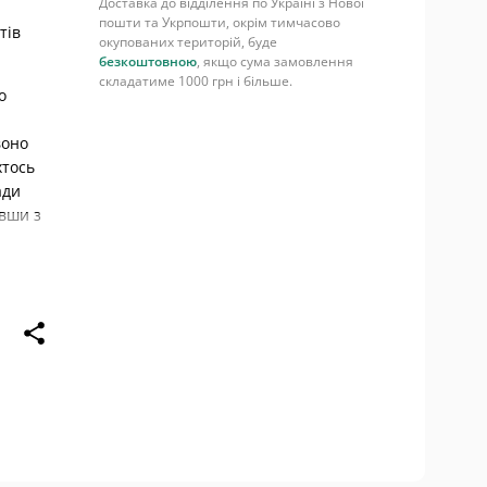
Доставка до відділення по Україні з Нової
пошти та Укрпошти, окрім тимчасово
тів
окупованих територій, буде
безкоштовною
, якщо сума замовлення
складатиме 1000 грн і більше.
о
воно
хтось
ади
увши з
ься в