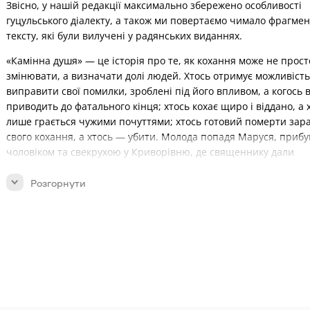
Звісно, у нашій редакції максимально збережено особливості
гуцульського діалекту, а також ми повертаємо чимало фрагмен
тексту, які були вилучені у радянських виданнях.
«Камінна душя» — це історія про те, як кохання може не прост
змінювати, а визначати долі людей. Хтось отримує можливість
виправити свої помилки, зроблені під його впливом, а когось 
приводить до фатального кінця; хтось кохає щиро і віддано, а 
лише грається чужими почуттями; хтось готовий померти зар
свого кохання, а хтось — убити. Молода попадя Маруся, приб
чоловіком та свекрухою у Криворівню, де священнику дали
парафію, зустрічає опришківського ватажка Дмитра і закохуєт
нього. Та чи принесе це кохання їй щастя?
Розгорнути
Термін комплектування замовлення 2-7 днів.