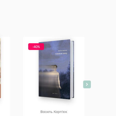
Всі
-40%
Василь Карп'юк
В