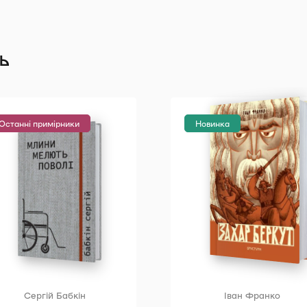
ь
Останні примірники
Новинка
Сергій Бабкін
Іван Франко