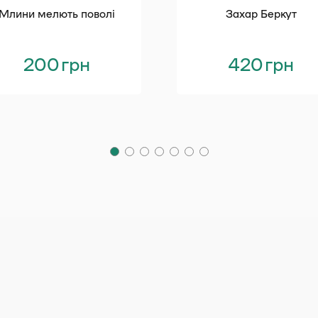
Млини мелють поволі
Захар Беркут
200
грн
420
грн