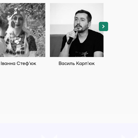
Іванна Стеф’юк
Василь Карп'юк
Андрей Ше