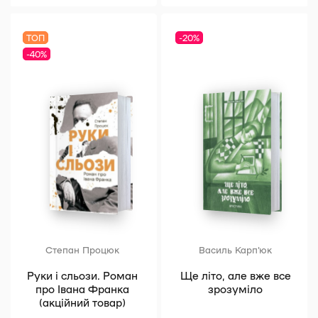
Розгорнути всі
ТОП
-20%
-40%
Степан Процюк
Василь Карп'юк
Руки і сльози. Роман
Ще літо, але вже все
про Івана Франка
зрозуміло
(акційний товар)