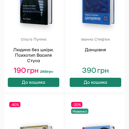
Ольга Пуніна
Іванна Стеф’юк
Людина без шкіри.
Данцовня
Психотип Василя
Стуса
190
грн
Оригінальна
Поточна
390
грн
265
грн
ціна:
ціна:
265 грн.
190 грн.
До кошика
До кошика
-40%
-20%
Новинка