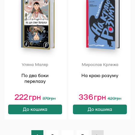
Уляна Маляр
Мирослав Крлежа
По два боки
На краю розуму
перелазу
222
грн
Оригінальна
Поточна
336
грн
Оригінал
Поточна
370
грн
420
грн
ціна:
ціна:
ціна:
ціна:
370 грн.
222 грн.
420 грн.
336 грн.
До кошика
До кошика