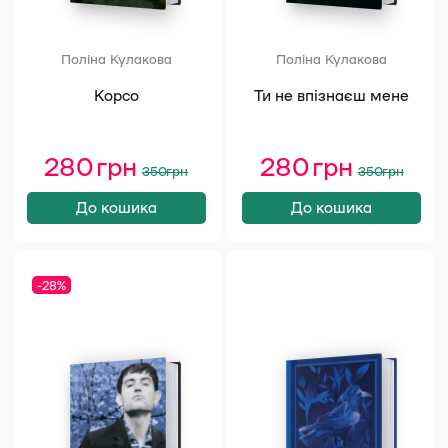
Поліна Кулакова
Поліна Кулакова
Корсо
Ти не впізнаєш мене
280
грн
Оригінальна
Поточна
280
грн
Оригінал
Поточна
350
грн
350
грн
ціна:
ціна:
ціна:
ціна:
350 грн.
280 грн.
350 грн.
280 грн.
До кошика
До кошика
-28%