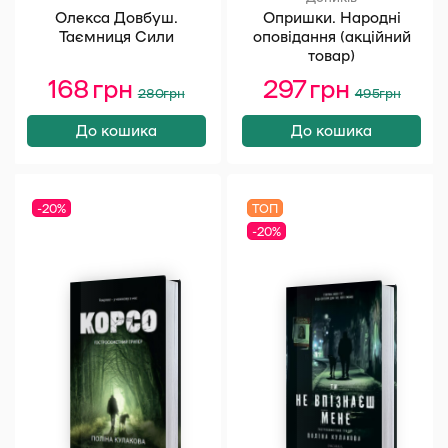
Олекса Довбуш.
Опришки. Народні
Таємниця Сили
оповідання (акційний
товар)
168
грн
Оригінальна
Поточна
297
грн
Оригінал
Поточна
280
грн
495
грн
ціна:
ціна:
ціна:
ціна:
280 грн.
168 грн.
495 грн.
297 грн.
До кошика
До кошика
-20%
ТОП
-20%