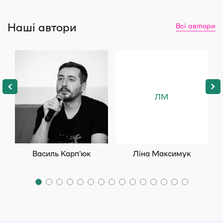
Discursus
(81)
Наші автори
Всі автори
Лілея-НВ
(7)
Розгорнути всі
АВТОРИ
Анатолій Дністровий
(2)
ЛМ
Андрей Шептицький
(4)
Анна Паска
(1)
Розгорнути всі
Василь Карп'юк
Ліна Максимук
СПЕЦПРОЄКТИ
Глина. Українознавчі воркбуки
Марко Черемшина
Онуфрій Манчук