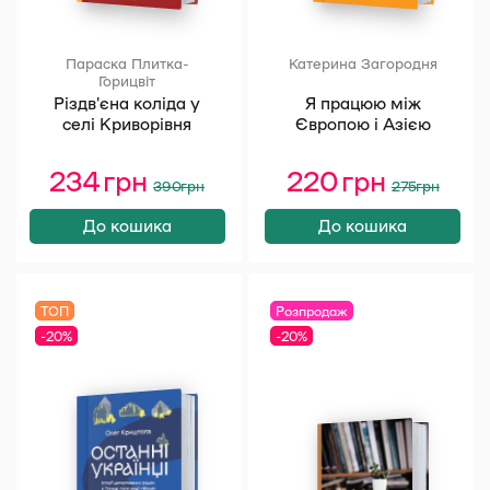
Параска Плитка-
Катерина Загородня
Горицвіт
Різдв’єна коліда у
Я працюю між
селі Криворівня
Європою і Азією
234
грн
Оригінальна
Поточна
220
грн
Оригінал
Поточна
390
грн
275
грн
ціна:
ціна:
ціна:
ціна:
390 грн.
234 грн.
275 грн.
220 грн.
До кошика
До кошика
ТОП
Розпродаж
-20%
-20%