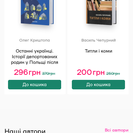
Олег Криштопа
Василь Чепурний
Останні українці.
Титли і коми
Історії депортованих
родин у Польщі після
акції «Вісла»
296
грн
Оригінальна
Поточна
200
грн
Оригінал
Поточна
370
грн
250
грн
ціна:
ціна:
ціна:
ціна:
370 грн.
296 грн.
250 грн.
200 грн.
До кошика
До кошика
Наші автори
Всі автори