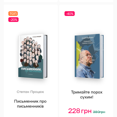
СПЕЦПРОЄКТИ
ТОП
-40%
Глина. Українознавчі воркбуки
-20%
Марко Черемшина
Онуфрій Манчук
Розгорнути всі
Степан Процюк
Тримайте порох
сухим!
Письменник про
письменників
228
грн
Оригінал
Поточна
380
грн
ціна:
ціна: