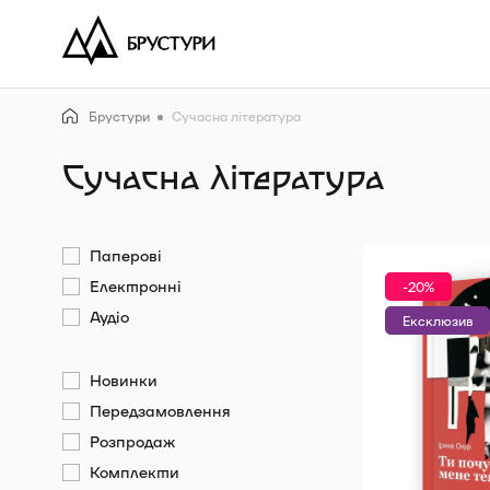
Брустури
Сучасна література
Сучасна література
Паперові
Електронні
-20%
Аудіо
Ексклюзив
Новинки
Передзамовлення
Розпродаж
Комплекти