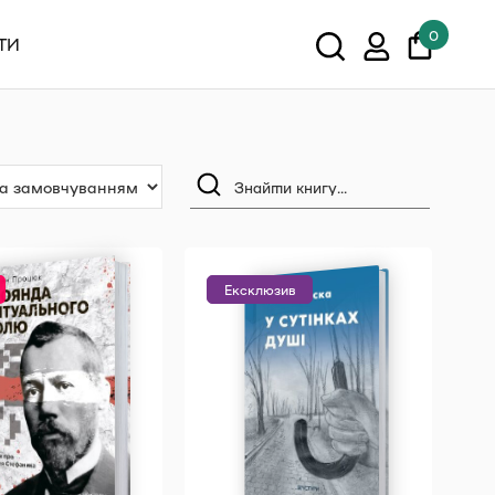
0
ТИ
У кошику немає товарів.
Показати всі
Ексклюзив