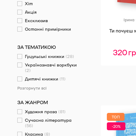
Хіт
Акція
Ірина
Ексклюзив
Останні примірники
Ти почуєш 
ЗА ТЕМАТИКОЮ
320
г
Гуцульські книжки
(28)
Українознавчі воркбуки
(2)
Дитячі книжки
(11)
Розгорнути всі
ЗА ЖАНРОМ
Художня проза
(81)
ТОП
Сучасна література
(56)
-20%
Класика
(8)