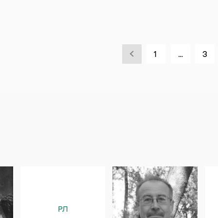
1
…
3
РЛ