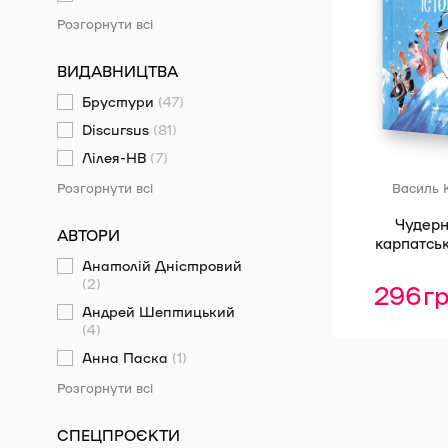
Розгорнути всі
ВИДАВНИЦТВА
Брустури
(47)
Discursus
(81)
Лілея-НВ
(7)
Василь 
Розгорнути всі
Чудер
АВТОРИ
карпатськ
Анатолій Дністровий
(2)
296
г
Андрей Шептицький
(4)
Анна Паска
(1)
Розгорнути всі
СПЕЦПРОЄКТИ