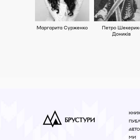
Маргарита Сурженко
Петро Шекерик
Доників
КНИ
ПУБЛ
АВТ
МИ