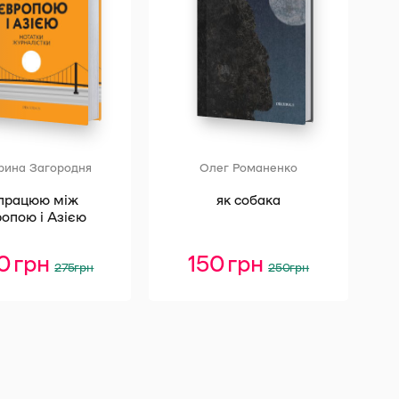
рина Загородня
Олег Романенко
 працюю між
як собака
опою і Азією
20
грн
Оригінальна
Поточна
150
грн
Оригінальна
Поточна
275
грн
250
грн
ціна:
ціна:
ціна:
ціна:
275 грн.
220 грн.
250 грн.
150 грн.