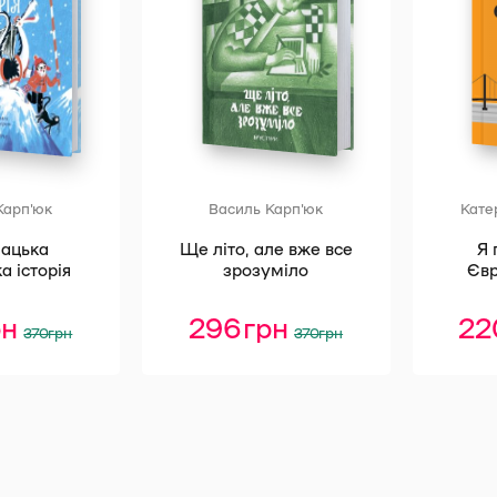
Карп'юк
Василь Карп'юк
Кате
нацька
Ще літо, але вже все
Я
а історія
зрозуміло
Євр
рн
Оригінальна
Поточна
296
грн
Оригінальна
Поточна
2
370
грн
370
грн
ціна:
ціна:
ціна:
ціна:
370 грн.
296 грн.
370 грн.
296 грн.