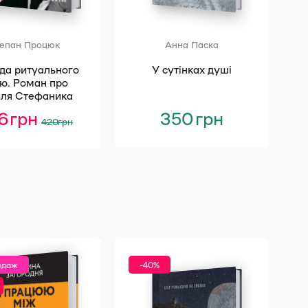
епан Процюк
Анна Паска
да ритуального
У сутінках душі
ю. Роман про
иля Стефаника
36
грн
Оригінальна
Поточна
350
грн
420
грн
ціна:
ціна:
420 грн.
336 грн.
одаж
-40%