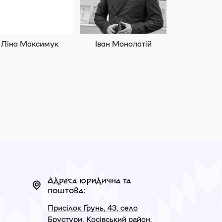
Ліна Максимук
Іван Монолатій
Іванна С
Адреса юридична та
поштова:
Присілок Ґрунь, 43, село
Брустури, Косівський район,