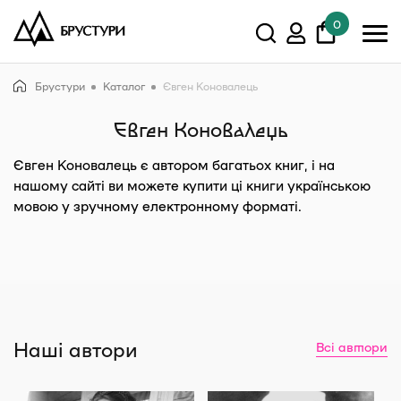
0
У кошику немає товарів.
Брустури
Каталог
Євген Коновалець
Показати всі
Євген Коновалець
Євген Коновалець
є автором багатьох книг, і на
нашому сайті ви можете купити ці книги українською
мовою у зручному електронному форматі.
Наші автори
Всі автори