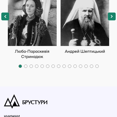
Люба-Параскевія
Андрей Шептицький
Стринадюк
КНИЖКИ