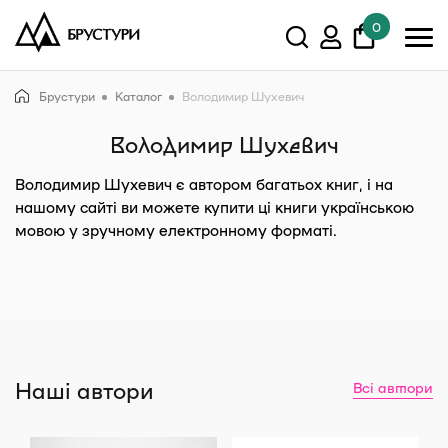
0
У кошику немає товарів.
Брустури
Каталог
Володимир Шухевич
Показати всі
Володимир Шухевич
Володимир Шухевич
є автором багатьох книг, і на
нашому сайті ви можете купити ці книги українською
мовою у зручному електронному форматі.
Наші автори
Всі автори