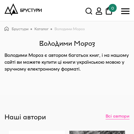
0
У кошику немає товарів.
Брустури
Каталог
Володими Мороз
Показати всі
Володими Мороз
Володими Мороз
є автором багатьох книг, і на нашому
сайті ви можете купити ці книги українською мовою у
зручному електронному форматі.
Наші автори
Всі автори