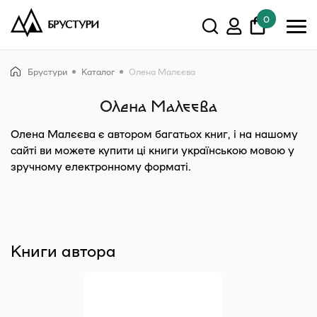
0
У кошику немає товарів.
Брустури
Каталог
Олена Малєєва
Показати всі
Олена Малєєва
Олена Малєєва
є автором багатьох книг, і на нашому
сайті ви можете купити ці книги українською мовою у
зручному електронному форматі.
Книги автора