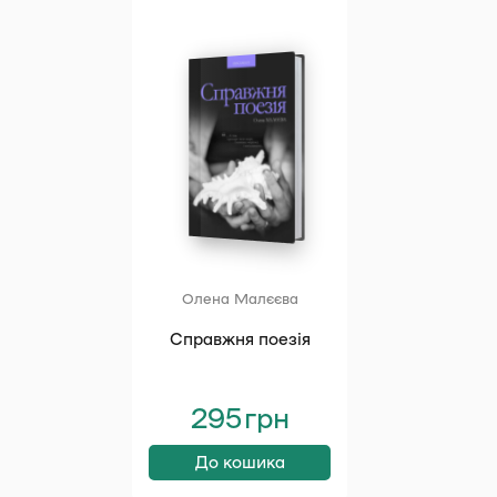
Олена Малєєва
Справжня поезія
295
грн
До кошика