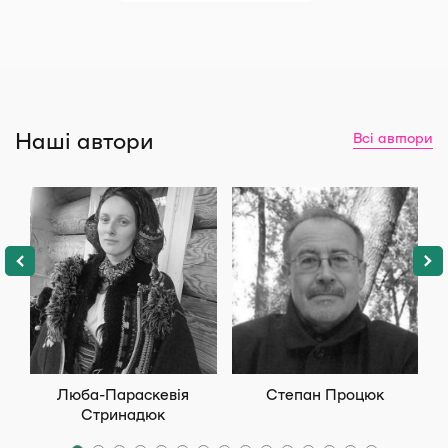
Наші автори
Всі автори
Люба-Параскевія
Степан Процюк
П
Стринадюк