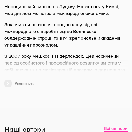
Народилася й виросла в Луцьку. Навчалася у Києві,
має диплом магістра з міжнародної економіки.
Закінчивши навчання, працювала у відділі
міжнародного співробітництва Волинської
облдержадміністрації та в Міжрегіональній академії
управління персоналом.
З 2007 року мешкає в Нідерландах. Цей насичений
період особистого і професійного розвитку вмістив у
собі навчання на магістерській програмі з державного
управління; викладання та керівництво проектами у
сфері сталого розвитку; коучинг студентів і спеціалістів
Розгорнути
провідних нідерландських підприємств у рамках цих
проектів, а також річний сабатикал — подорож
Південно-Східною Азією, а згодом теплі часи,
проведені з близькими в Україні.
Нині працює в Інституті комунікацій, медіа та ІТ
Наші автори
університету Ганзе (Hanze), м. Гронінген. Викладачка та
Всі автори