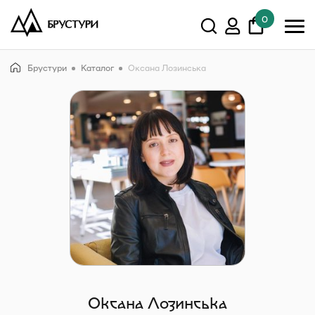
0
У кошику немає товарів.
Брустури
Каталог
Оксана Лозинська
Показати всі
Оксана Лозинська