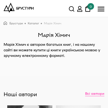
0
У кошику немає товарів.
Брустури
Каталог
Марія Хімич
Показати всі
Марія Хімич
Марія Хімич
є автором багатьох книг, і на нашому
сайті ви можете купити ці книги українською мовою у
зручному електронному форматі.
Наші автори
Всі автори