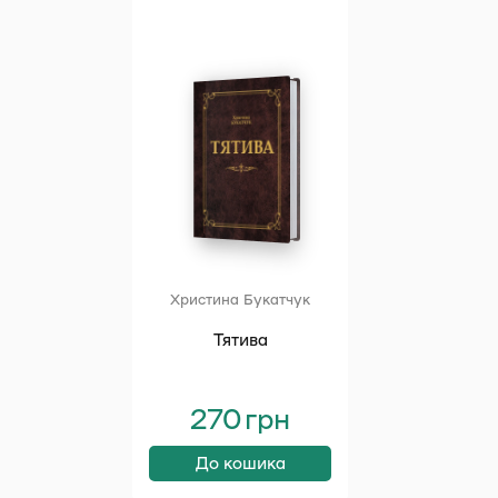
Христина Букатчук
Тятива
270
грн
До кошика