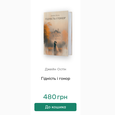
Джейн Остін
Гідність і гонор
480
грн
До кошика