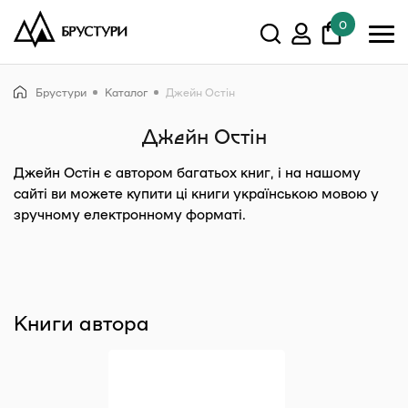
0
У кошику немає товарів.
Брустури
Каталог
Джейн Остін
Показати всі
Джейн Остін
Джейн Остін
є автором багатьох книг, і на нашому
сайті ви можете купити ці книги українською мовою у
зручному електронному форматі.
Книги автора